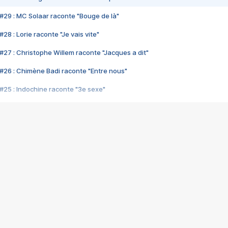
#29 : MC Solaar raconte "Bouge de là"
28 : Lorie raconte "Je vais vite"
#27 : Christophe Willem raconte "Jacques a dit"
#26 : Chimène Badi raconte "Entre nous"
#25 : Indochine raconte "3e sexe"
#24 : Zaho raconte "C'est chelou"
#23 : Patrick Bruel raconte "Au café des délices"
#22 : Kyo raconte "Le chemin"
#21 : Nolwenn Leroy raconte "Cassé"
#20 : Patrick Hernandez raconte "Born to be alive"
#19 : Lorie raconte "Près de moi"
#18 : Michael Jones raconte "A nos actes manqués" (avec Jean-Jacque