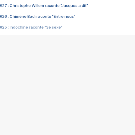
#27 : Christophe Willem raconte "Jacques a dit"
#26 : Chimène Badi raconte "Entre nous"
#25 : Indochine raconte "3e sexe"
#24 : Zaho raconte "C'est chelou"
#23 : Patrick Bruel raconte "Au café des délices"
#22 : Kyo raconte "Le chemin"
#21 : Nolwenn Leroy raconte "Cassé"
#20 : Patrick Hernandez raconte "Born to be alive"
#19 : Lorie raconte "Près de moi"
#18 : Michael Jones raconte "A nos actes manqués" (avec Jean-Jacque
#17 : Khaled raconte "Aïcha"
#16 : Corneille raconte "Parce qu'on vient de loin"