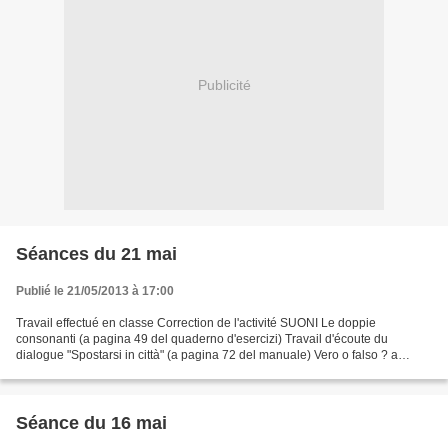
Publicité
Séances du 21 mai
Publié le 21/05/2013 à 17:00
Travail effectué en classe Correction de l'activité SUONI Le doppie
consonanti (a pagina 49 del quaderno d'esercizi) Travail d'écoute du
dialogue "Spostarsi in città" (a pagina 72 del manuale) Vero o falso ? a
pagina 49 del quaderno d'esercizi Réponses...
Séance du 16 mai