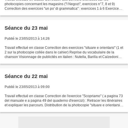
photocopies concernant les magasins ("I Negozi", exercices n°7, 8 et 9)
Correction des exercices "un po' di grammatica" : exercices 1 à 6 Exercices
7A et 7B faits ensemble en classe...
Séance du 23 mai
Publié le 23/05/2013 à 14:26
Travail effectué en classe Correction des exercices "situare e orientarsi" (1 et
2 sur la photocopie collée dans le cahier) Reprise du vocabulaire de la
chanson Visionnage de publicités en italien : Nutella, Barilla et Calzedonia.
Travail de grammaire...
Séance du 22 mai
Publié le 23/05/2013 à 09:00
Travail effectué en classe Correction de l'exercice "Scopriamo" ( a pagina 73
del manuale e a pagina 49 del quaderno d'esercizi) : Retracer les itinéraires
et expliquer les parcours. Distribution de la photocopie "situare e orientarsi"
Jeu de mise en...